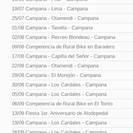
19/07 Campana - Lima - Campana
25/07 Campana - Otamendi - Campana
01/08 Campana - Tavella - Campana
02/08 Campana - Recreo Blondeau - Campana
09/08 Competencia de Rural Bike en Baradero
17/08 Campana - Capilla del Señor - Campana
22/08 Campana - Otamendi - Campana
29/08 Campana - El Morejón - Campana
30/08 Campana - Los Cardales - Campana
05/09 Campana - Los Cardales - Campana
06/09 Competencia de Rural Bike en El Torito
13/09 Fiesta 1er. Aniversario de Atodopedal
19/09 Campana - Los Cardales - Campana
26/09 Campana - Los Cardales - Campana