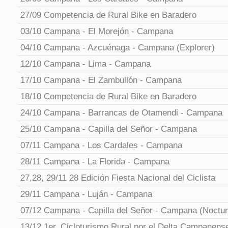
27/09 Competencia de Rural Bike en Baradero
03/10 Campana - El Morejón - Campana
04/10 Campana - Azcuénaga - Campana (Explorer)
12/10 Campana - Lima - Campana
17/10 Campana - El Zambullón - Campana
18/10 Competencia de Rural Bike en Baradero
24/10 Campana - Barrancas de Otamendi - Campana
25/10 Campana - Capilla del Señor - Campana
07/11 Campana - Los Cardales - Campana
28/11 Campana - La Florida - Campana
27,28, 29/11 28 Edición Fiesta Nacional del Ciclista
29/11 Campana - Luján - Campana
07/12 Campana - Capilla del Señor - Campana (Noctur
13/12 1er. Cicloturismo Rural por el Delta Campanens