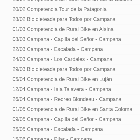
20/02 Competencia Tour de la Patagonia
28/02 Bicicleteada para Todos por Campana
01/03 Competencia de Rural Bike en Alsina
08/03 Campana - Capilla del Señor - Campana
22/03 Campana - Escalada - Campana
24/03 Campana - Los Cardales - Campana
29/03 Bicicleteada para Todos por Campana
05/04 Competencia de Rural Bike en Luján
12/04 Campana - Isla Talavera - Campana
26/04 Campana - Recreo Blondeau - Campana
01/05 Competencia de Rural Bike en Santa Coloma
09/05 Campana - Capilla del Señor - Campana
25/05 Campana - Escalada - Campana
15/06 Campana - Pilar - Campana