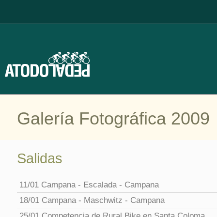
Galería Fotográfica 2009
Salidas
11/01 Campana - Escalada - Campana
18/01 Campana - Maschwitz - Campana
25/01 Competencia de Rural Bike en Santa Coloma